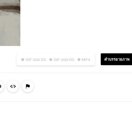
คำบรรยายภาพ
● GIF แบบ SD
● GIF แบบ HD
● MP4