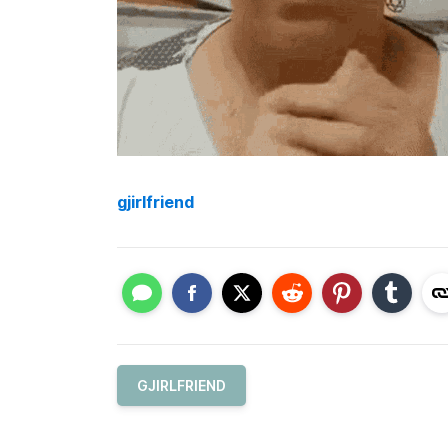
gjirlfriend
GJIRLFRIEND