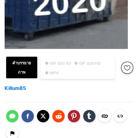
คำบรรยาย
● GIF แบบ SD
● GIF แบบ HD
ภาพ
● MP4
Killum85