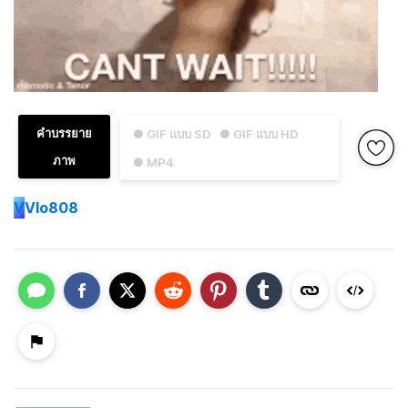
คำบรรยาย
● GIF แบบ SD
● GIF แบบ HD
ภาพ
● MP4
V
Vlo808