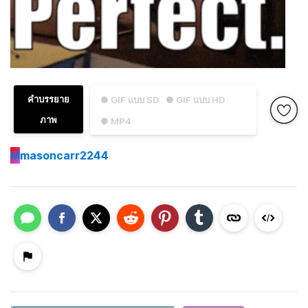
คำบรรยาย
● GIF แบบ SD
● GIF แบบ HD
ภาพ
● MP4
M
masoncarr2244