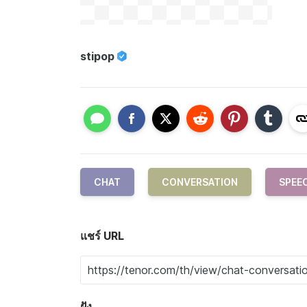
stipop
CHAT
CONVERSATION
SPEE
แชร์ URL
ฝัง