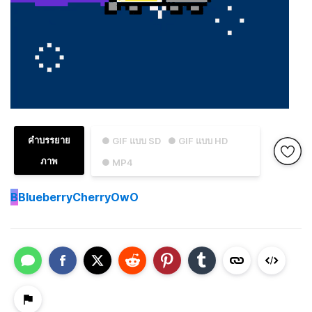
คำบรรยาย
● GIF แบบ SD
● GIF แบบ HD
ภาพ
● MP4
B
BlueberryCherryOwO