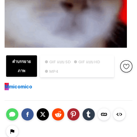
คำบรรยาย
● GIF แบบ SD
● GIF แบบ HD
ภาพ
● MP4
M
micomico