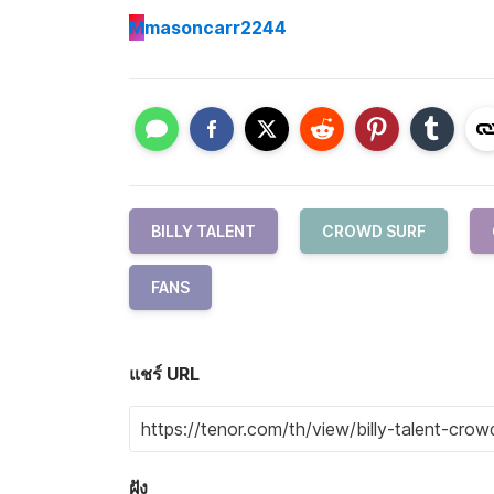
M
masoncarr2244
BILLY TALENT
CROWD SURF
FANS
แชร์ URL
ฝัง