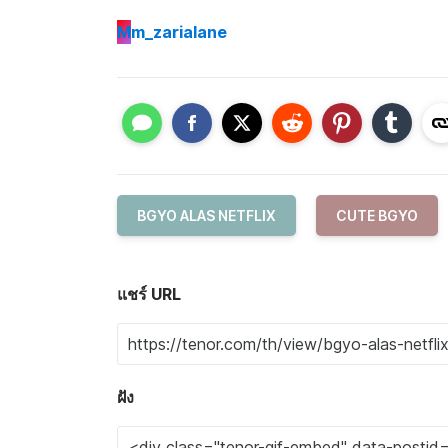
M
m_zarialane
BGYO ALAS NETFLIX
CUTE BGYO
แชร์ URL
ฝัง