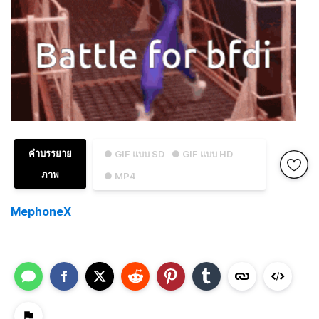
คำบรรยาย
● GIF แบบ SD
● GIF แบบ HD
ภาพ
● MP4
MephoneX