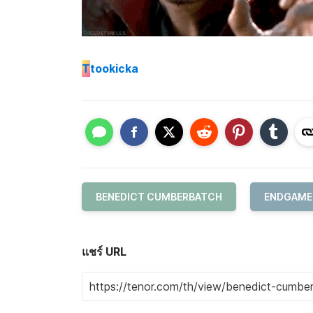
T
tookicka
BENEDICT CUMBERBATCH
ENDGAME
แชร์ URL