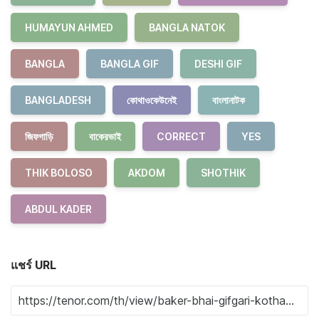
HUMAYUN AHMED
BANGLA NATOK
BANGLA
BANGLA GIF
DESHI GIF
BANGLADESH
কোথাওকেউনেই
বাংলানাটক
জিফগাড়ি
বাকেরভাই
CORRECT
YES
THIK BOLOSO
AKDOM
SHOTHIK
ABDUL KADER
แชร์ URL