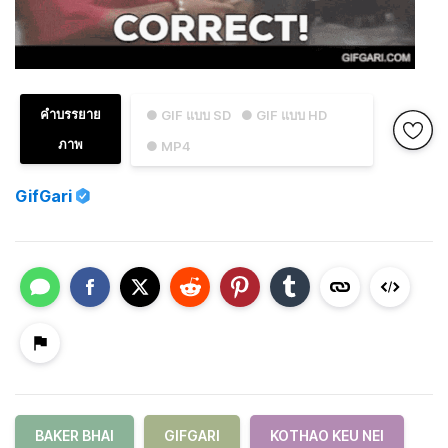
คำบรรยาย
● GIF แบบ SD
● GIF แบบ HD
ภาพ
● MP4
GifGari
BAKER BHAI
GIFGARI
KOTHAO KEU NEI