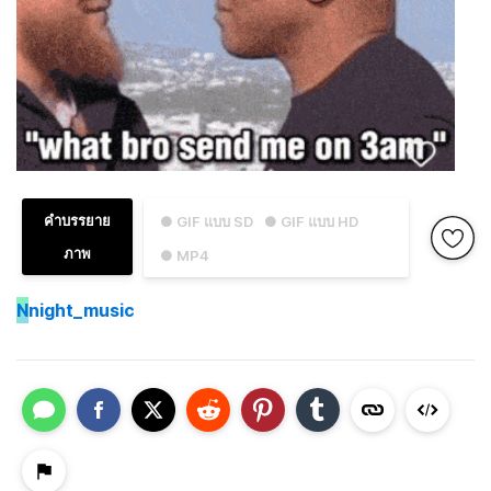
คำบรรยาย
● GIF แบบ SD
● GIF แบบ HD
ภาพ
● MP4
N
night_music