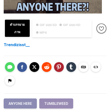
คำบรรยาย
● GIF แบบ SD
● GIF แบบ HD
ภาพ
● MP4
Trendizisst__
ANYONE HERE
TUMBLEWEED