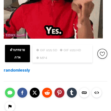
คำบรรยาย
● GIF แบบ SD
● GIF แบบ HD
ภาพ
● MP4
randomlessly