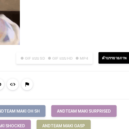
คำบรรยายภาพ
● GIF แบบ SD
● GIF แบบ HD
● MP4
NDTEAM MAKI OH SH
ANDTEAM MAKI SURPRISED
KI SHOCKED
ANDTEAM MAKI GASP