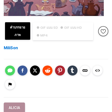
คำบรรยาย
● GIF แบบ SD
● GIF แบบ HD
ภาพ
● MP4
MiliSon
ALICIA