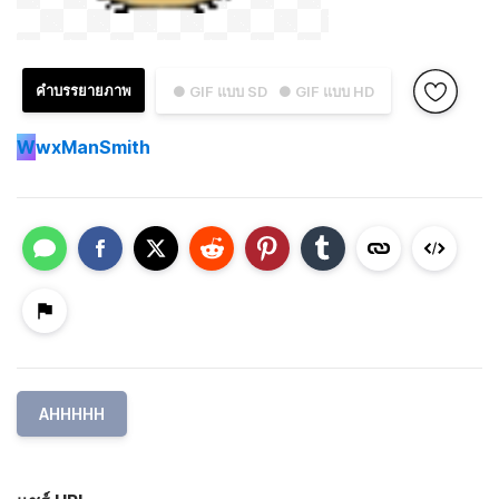
คำบรรยายภาพ
● GIF แบบ SD
● GIF แบบ HD
W
wxManSmith
AHHHHH