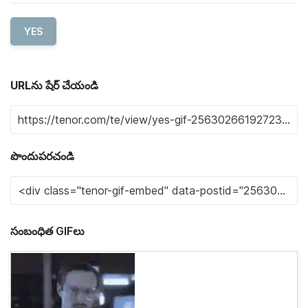
YES
URLను షేర్ చేయండి
పొందుపరచండి
సంబంధిత GIFలు