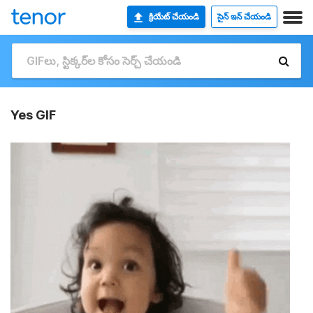
క్రియేట్ చేయండి
సైన్ ఇన్ చేయండి
Yes GIF