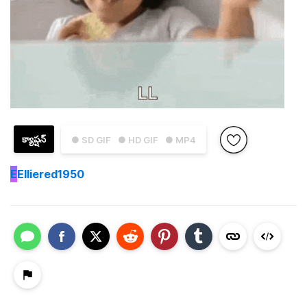
క్యాప్షన్
● SD GIF
● HD GIF
● MP4
E
Elliered1950