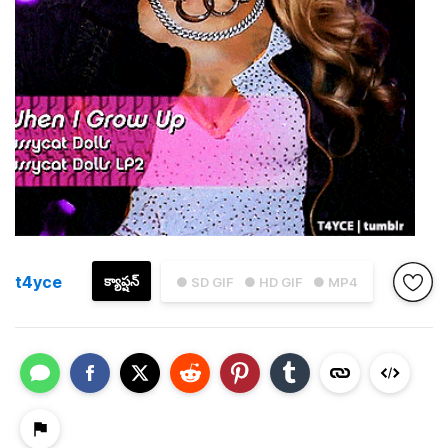
t4yce
క్యాప్షన్
● SD GIF
● HD GIF
● MP4