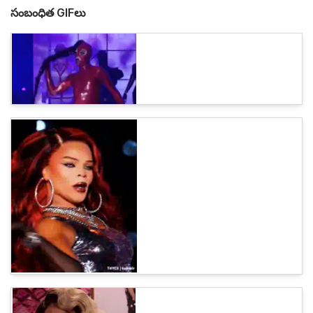
సంబంధిత GIFలు