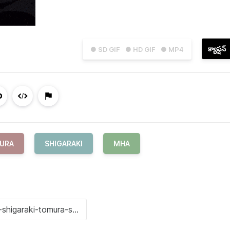
క్యాప్షన్
● SD GIF
● HD GIF
● MP4
MURA
SHIGARAKI
MHA