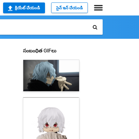
క్రియేట్ చేయండి
సైన్ ఇన్ చేయండి
సంబంధిత GIFలు