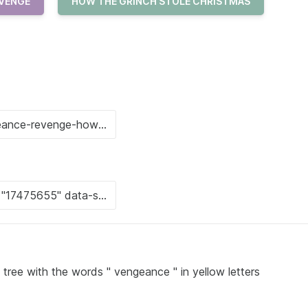
VENGE
HOW THE GRINCH STOLE CHRISTMAS
 tree with the words " vengeance " in yellow letters