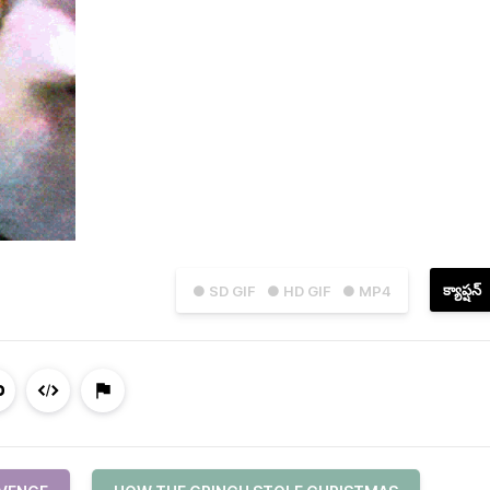
క్యాప్షన్
● SD GIF
● HD GIF
● MP4