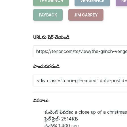
THE GRINCH
VENGEANCE
RE
PAYBACK
JIM CARREY
URLను షేర్ చేయండి
పొందుపరచండి
వివరాలు
కంటెంట్ వివరణ: a close up of a christmas
ఫైల్ సైజ్: 2514KB
వ్యవధి: 1.400 sec