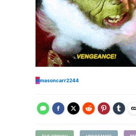
M
masoncarr2244