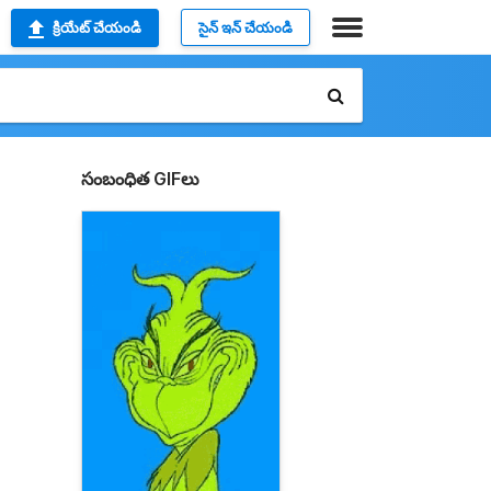
క్రియేట్ చేయండి
సైన్ ఇన్ చేయండి
సంబంధిత GIFలు