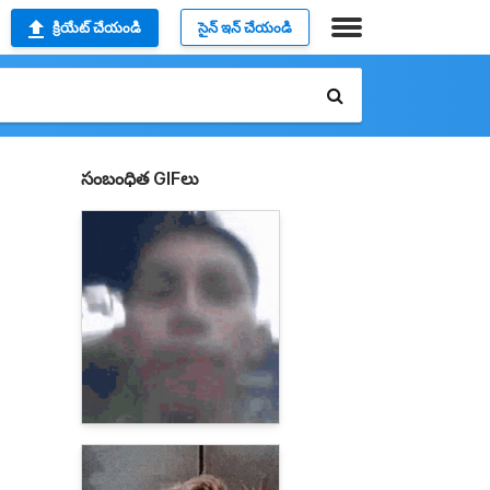
క్రియేట్ చేయండి
సైన్ ఇన్ చేయండి
సంబంధిత GIFలు