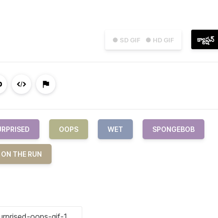
క్యాప్షన్
● SD GIF
● HD GIF
URPRISED
OOPS
WET
SPONGEBOB
 ON THE RUN