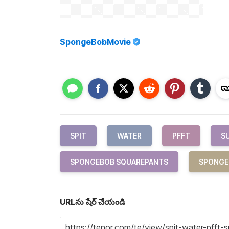
SpongeBobMovie
SPIT
WATER
PFFT
S
SPONGEBOB SQUAREPANTS
SPONGE
URLను షేర్ చేయండి