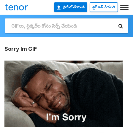
క్రియేట్ చేయండి
సైన్ ఇన్ చేయండి
Sorry Im GIF