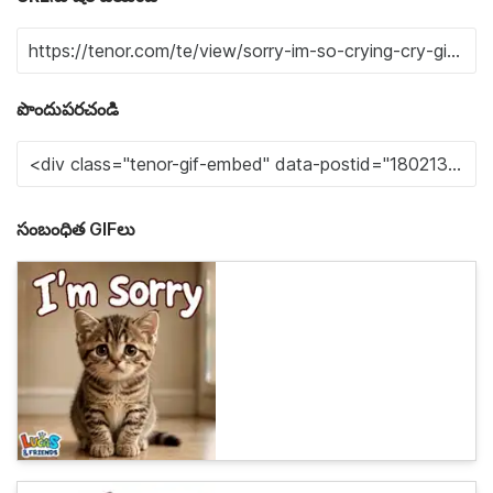
పొందుపరచండి
సంబంధిత GIFలు