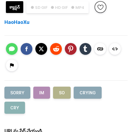
క్యాప్షన్
● SD GIF
● HD GIF
● MP4
HaoHaoXu
SORRY
IM
SO
CRYING
CRY
URLను షేర్ చేయండి