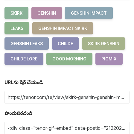
SKIRK
GENSHIN
GENSHIN IMPACT
LEAKS
GENSHIN IMPACT SKIRK
GENSHIN LEAKS
CHILDE
SKIRK GENSHIN
CHILDE LORE
GOOD MORNING
PICMIX
URLను షేర్ చేయండి
పొందుపరచండి