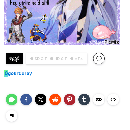
క్యాప్షన్
● SD GIF
● HD GIF
● MP4
G
gourduroy