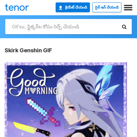
క్రియేట్ చేయండి
సైన్ ఇన్ చేయండి
Skirk Genshin GIF