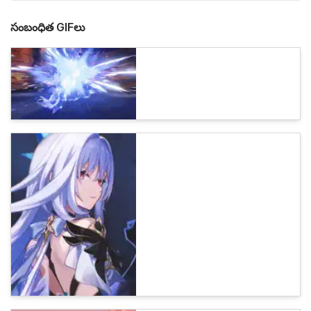
సంబంధిత GIFలు