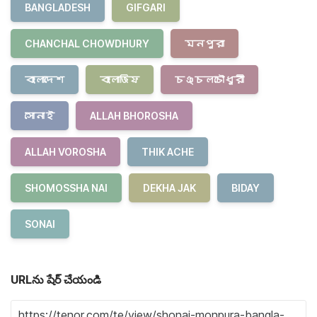
BANGLADESH
GIFGARI
CHANCHAL CHOWDHURY
মনপুরা
বাংলাদেশ
বাংলাজিফ
চঞ্চলচৌধুরী
সোনাই
ALLAH BHOROSHA
ALLAH VOROSHA
THIK ACHE
SHOMOSSHA NAI
DEKHA JAK
BIDAY
SONAI
URLను షేర్ చేయండి