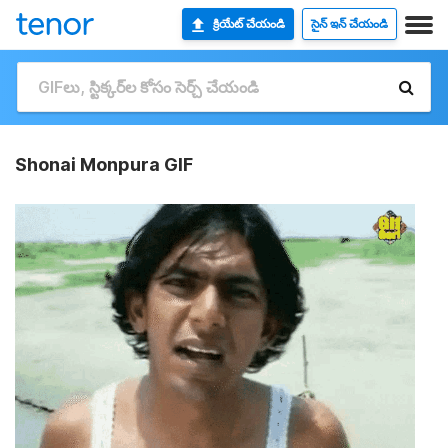
క్రియేట్ చేయండి
సైన్ ఇన్ చేయండి
Shonai Monpura GIF