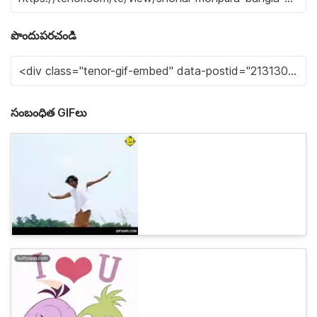
పొందుపరచండి
సంబంధిత GIFలు