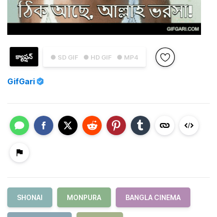
క్యాప్షన్
● SD GIF
● HD GIF
● MP4
GifGari
SHONAI
MONPURA
BANGLA CINEMA