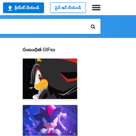
క్రియేట్ చేయండి
సైన్ ఇన్ చేయండి
సంబంధిత GIFలు