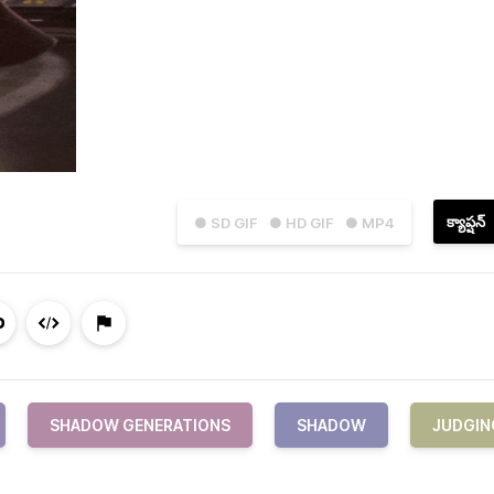
క్యాప్షన్
● SD GIF
● HD GIF
● MP4
SHADOW GENERATIONS
SHADOW
JUDGIN