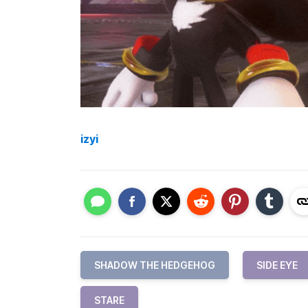
izyi
SHADOW THE HEDGEHOG
SIDE EYE
STARE