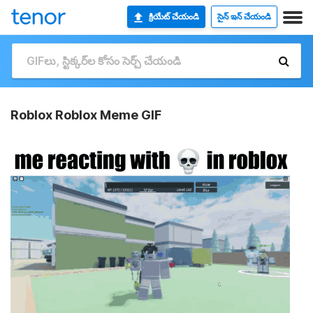
క్రియేట్ చేయండి
సైన్ ఇన్ చేయండి
Roblox Roblox Meme GIF