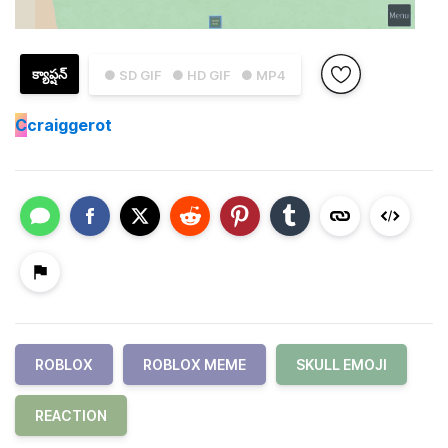
క్యాప్షన్
● SD GIF
● HD GIF
● MP4
C
craiggerot
ROBLOX
ROBLOX MEME
SKULL EMOJI
REACTION