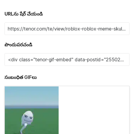
URLను షేర్ చేయండి
పొందుపరచండి
సంబంధిత GIFలు