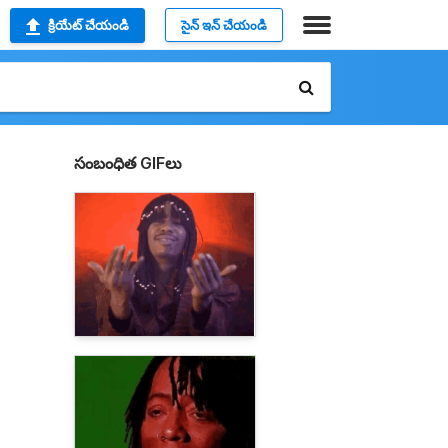
క్రియేట్ చేయండి
సైన్ ఇన్ చేయండి
సంబంధిత GIFలు