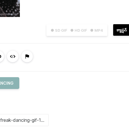
క్యాప్షన్
● SD GIF
● HD GIF
● MP4
ANCING