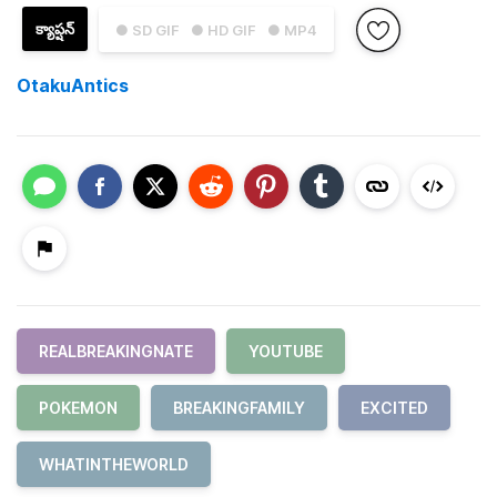
క్యాప్షన్
● SD GIF
● HD GIF
● MP4
OtakuAntics
REALBREAKINGNATE
YOUTUBE
POKEMON
BREAKINGFAMILY
EXCITED
WHATINTHEWORLD