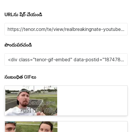
URLను షేర్ చేయండి
పొందుపరచండి
సంబంధిత GIFలు