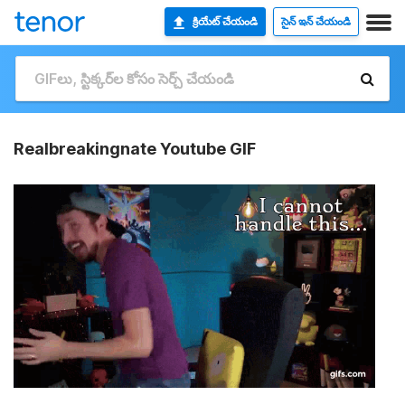
క్రియేట్ చేయండి
సైన్ ఇన్ చేయండి
Realbreakingnate Youtube GIF