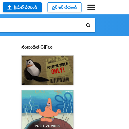
క్రియేట్ చేయండి
సైన్ ఇన్ చేయండి
సంబంధిత GIFలు