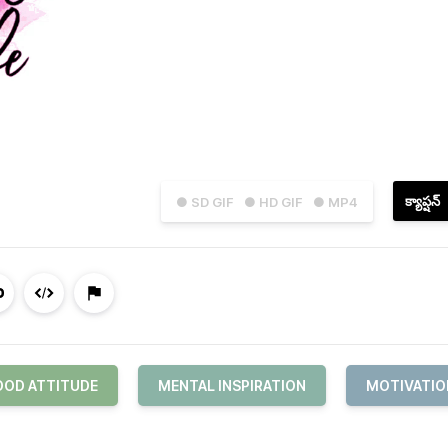
క్యాప్షన్
● SD GIF
● HD GIF
● MP4
OD ATTITUDE
MENTAL INSPIRATION
MOTIVATIO