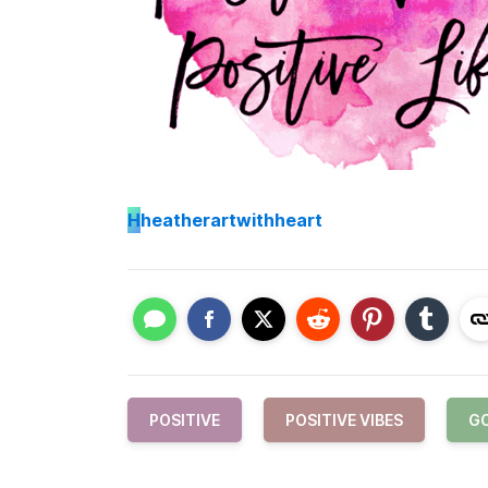
H
heatherartwithheart
POSITIVE
POSITIVE VIBES
GO