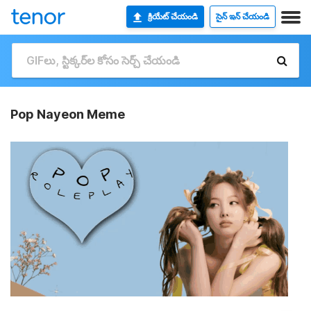
క్రియేట్ చేయండి
సైన్ ఇన్ చేయండి
Pop Nayeon Meme