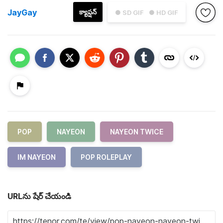
JayGay
క్యాప్షన్
● SD GIF
● HD GIF
POP
NAYEON
NAYEON TWICE
IM NAYEON
POP ROLEPLAY
URLను షేర్ చేయండి