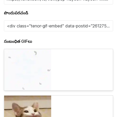
పొందుపరచండి
సంబంధిత GIFలు