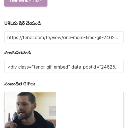
ONE MORE TIME
URLను షేర్ చేయండి
పొందుపరచండి
సంబంధిత GIFలు