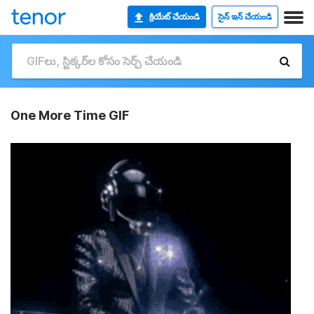
క్రియేట్ చేయండి
సైన్ ఇన్ చేయండి
One More Time GIF