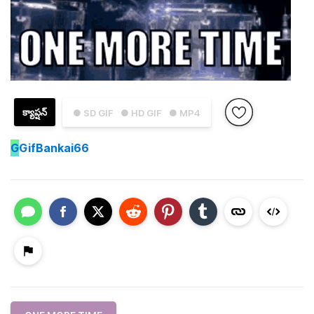
క్యాప్షన్
● SD GIF
● HD GIF
● MP4
G
GifBankai66