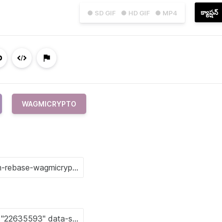
క్యాప్షన్
● SD GIF
● HD GIF
● MP4
WAGMICRYPTO