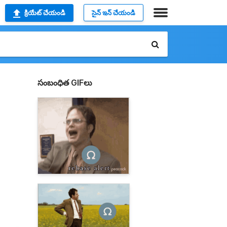
క్రియేట్ చేయండి
సైన్ ఇన్ చేయండి
సంబంధిత GIFలు