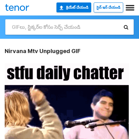
క్రియేట్ చేయండి
సైన్ ఇన్ చేయండి
Nirvana Mtv Unplugged GIF