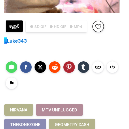
క్యాప్షన్
● SD GIF
● HD GIF
● MP4
L
Luke343
NIRVANA
MTV UNPLUGGED
THEBONEZONE
GEOMETRY DASH