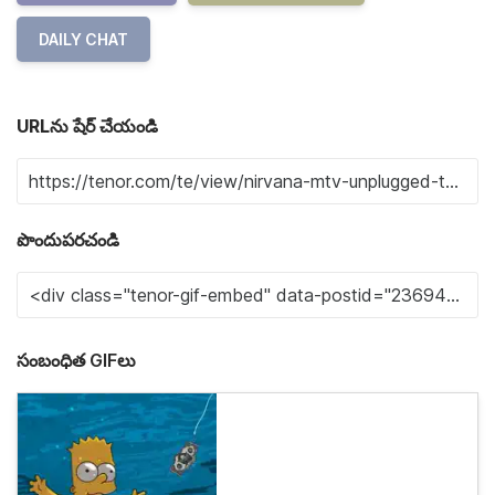
DAILY CHAT
URLను షేర్ చేయండి
పొందుపరచండి
సంబంధిత GIFలు