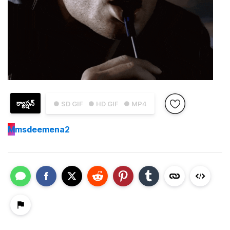
క్యాప్షన్
● SD GIF
● HD GIF
● MP4
M
msdeemena2