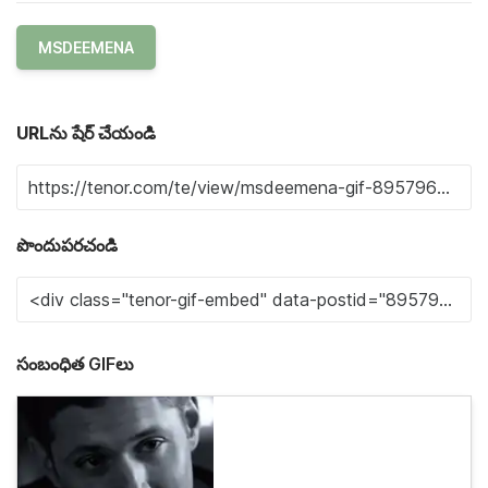
MSDEEMENA
URLను షేర్ చేయండి
పొందుపరచండి
సంబంధిత GIFలు