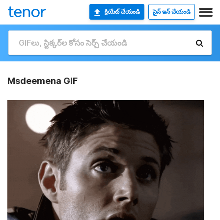
క్రియేట్ చేయండి
సైన్ ఇన్ చేయండి
Msdeemena GIF