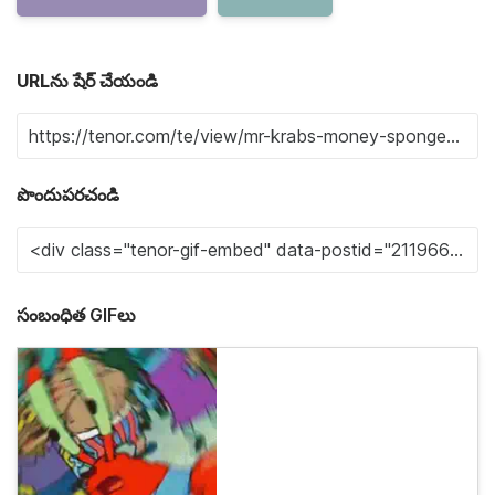
URLను షేర్ చేయండి
పొందుపరచండి
సంబంధిత GIFలు