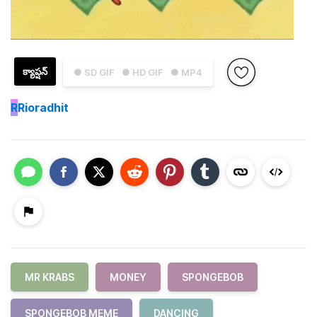
క్యాప్షన్
● SD GIF
● HD GIF
● MP4
R
Rioradhit
MR KRABS
MONEY
SPONGEBOB
SPONGEBOB MEME
DANCING