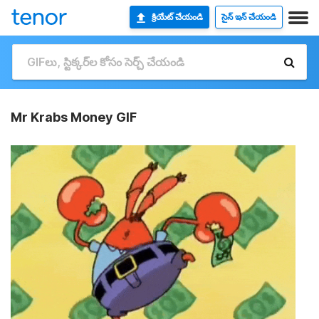
క్రియేట్ చేయండి
సైన్ ఇన్ చేయండి
Mr Krabs Money GIF