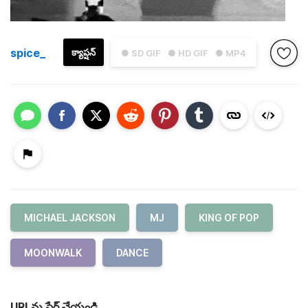
spice_
క్యాప్షన్
● SD GIF
● HD GIF
● MP4
MICHAEL JACKSON
MJ
KING OF POP
MOONWALK
DANCE
URLను షేర్ చేయండి