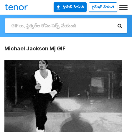
క్రియేట్ చేయండి
సైన్ ఇన్ చేయండి
Michael Jackson Mj GIF