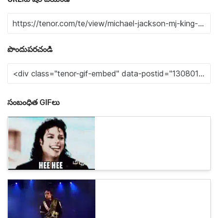
పొందుపరచండి
సంబంధిత GIFలు