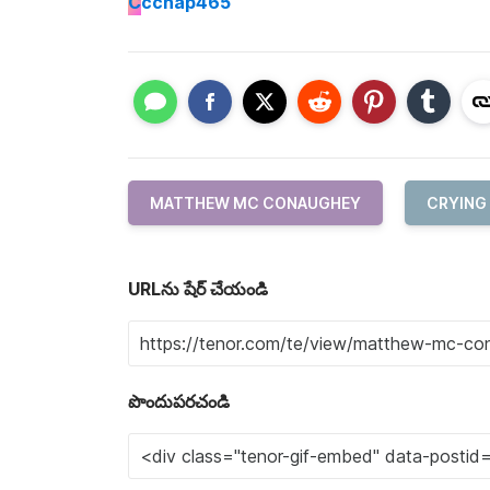
C
cchap465
MATTHEW MC CONAUGHEY
CRYING
URLను షేర్ చేయండి
పొందుపరచండి