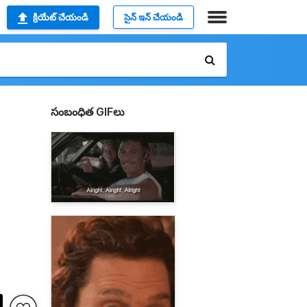
క్రియేట్ చేయండి
సైన్ ఇన్ చేయండి
సంబంధిత GIFలు