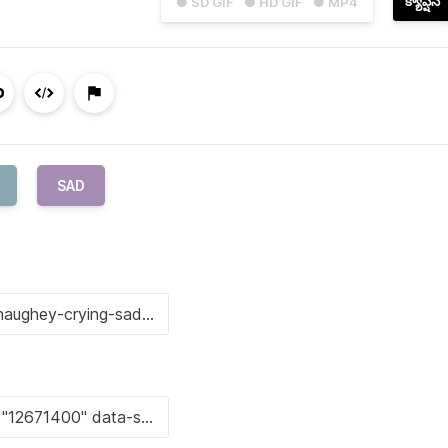
క్యాప్షన్
● SD GIF
● HD GIF
● MP4
SAD