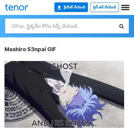
క్రియేట్ చేయండి
సైన్ ఇన్ చేయండి
Mashiro S3npai GIF