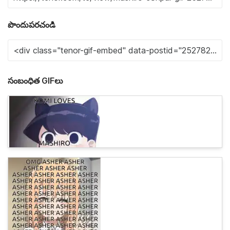
పొందుపరచండి
సంబంధిత GIFలు