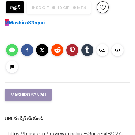
క్యాప్షన్
● SD GIF
● HD GIF
● MP4
M
MashiroS3npai
MASHIRO S3NPAI
URLను షేర్ చేయండి