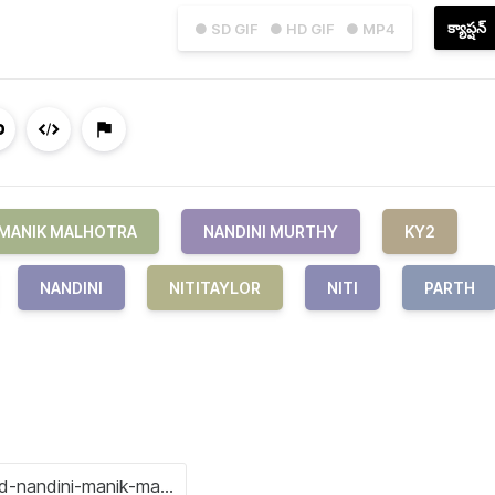
క్యాప్షన్
● SD GIF
● HD GIF
● MP4
MANIK MALHOTRA
NANDINI MURTHY
KY2
NANDINI
NITITAYLOR
NITI
PARTH