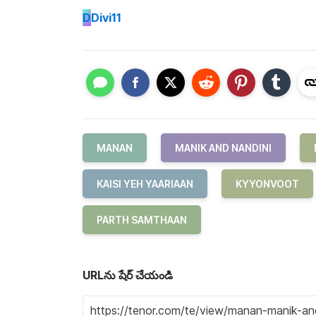
D
Divi11
MANAN
MANIK AND NANDINI
KAISI YEH YAARIAAN
KYYONVOOT
PARTH SAMTHAAN
URLను షేర్ చేయండి