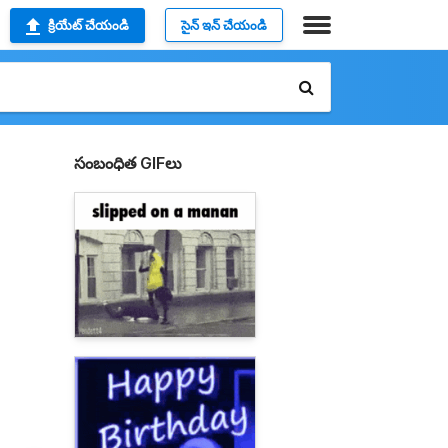
క్రియేట్ చేయండి
సైన్ ఇన్ చేయండి
సంబంధిత GIFలు