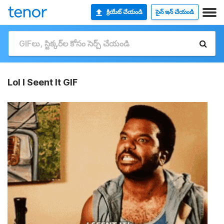
క్రియేట్ చేయండి
సైన్ ఇన్ చేయండి
Lol I Seent It GIF