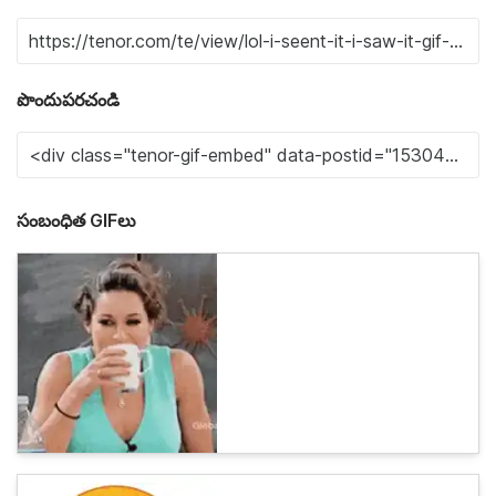
పొందుపరచండి
సంబంధిత GIFలు