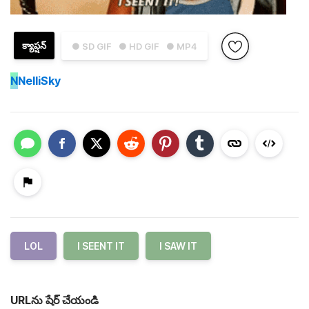
క్యాప్షన్
● SD GIF
● HD GIF
● MP4
N
NelliSky
LOL
I SEENT IT
I SAW IT
URLను షేర్ చేయండి