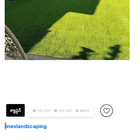
క్యాప్షన్
● SD GIF
● HD GIF
● MP4
I
inexlandscaping