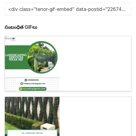
సంబంధిత GIFలు