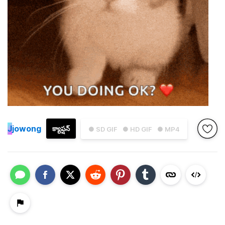
J
jowong
క్యాప్షన్
● SD GIF
● HD GIF
● MP4