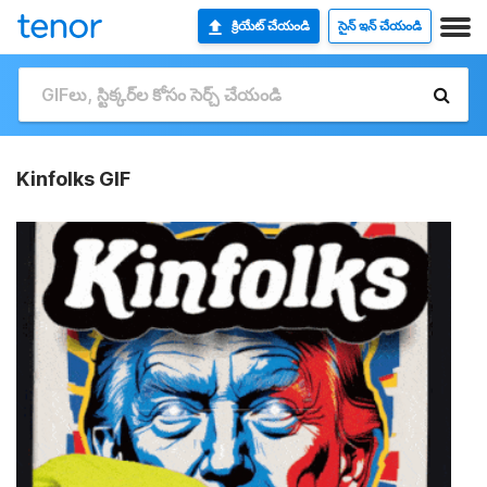
క్రియేట్ చేయండి
సైన్ ఇన్ చేయండి
Kinfolks GIF