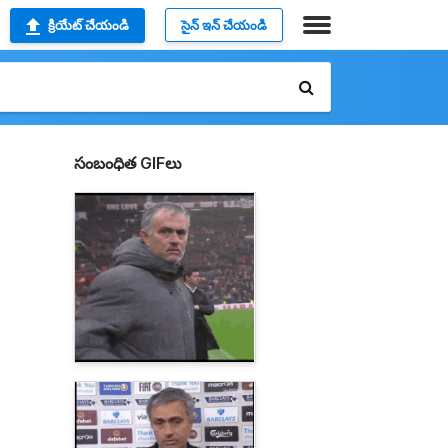
క్రియేట్ చేయండి
సైన్ ఇన్ చేయండి
సంబంధిత GIFలు