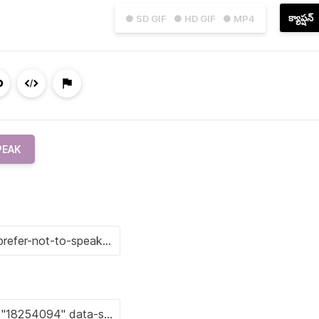
క్యాప్షన్
● SD GIF
● HD GIF
● MP4
PEAK