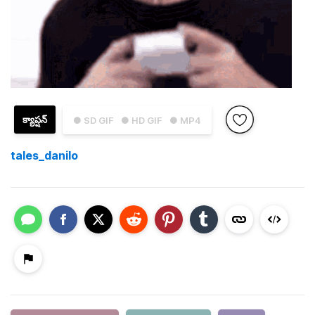
క్యాప్షన్
● SD GIF
● HD GIF
● MP4
tales_danilo