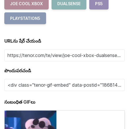
JOE COOL XBOX
DUALSENSE
PS5
PLAYSTATION5
URLను షేర్ చేయండి
పొందుపరచండి
సంబంధిత GIFలు