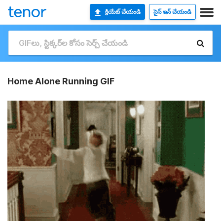
క్రియేట్ చేయండి
సైన్ ఇన్ చేయండి
Home Alone Running GIF