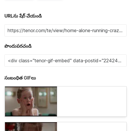
URLను షేర్ చేయండి
పొందుపరచండి
సంబంధిత GIFలు