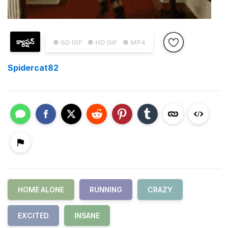
క్యాప్షన్
● SD GIF
● HD GIF
● MP4
Spidercat82
HOME ALONE
RUNNING
CRAZY
EXCITED
INSANE