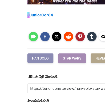
J
JuniorCor84
HAN SOLO
STAR WARS
NEVER
URLను షేర్ చేయండి
పొందుపరచండి