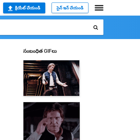
క్రియేట్ చేయండి
సైన్ ఇన్ చేయండి
సంబంధిత GIFలు