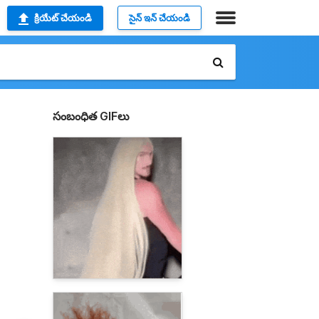
క్రియేట్ చేయండి
సైన్ ఇన్ చేయండి
సంబంధిత GIFలు