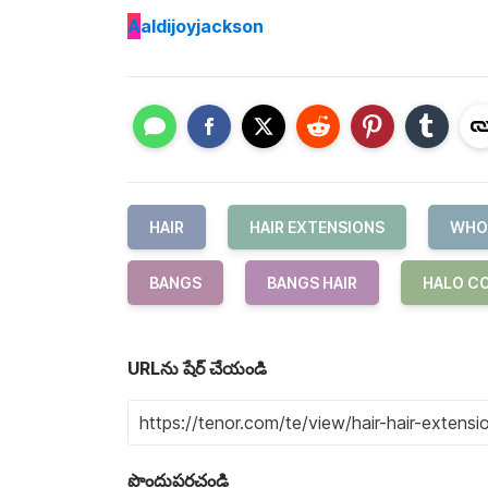
A
aldijoyjackson
HAIR
HAIR EXTENSIONS
WHOL
BANGS
BANGS HAIR
HALO C
URLను షేర్ చేయండి
పొందుపరచండి