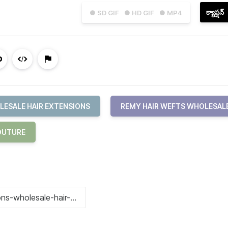
క్యాప్షన్
● SD GIF
● HD GIF
● MP4
ESALE HAIR EXTENSIONS
REMY HAIR WEFTS WHOLESAL
OUTURE