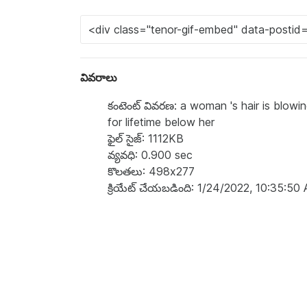
వివరాలు
కంటెంట్ వివరణ: a woman 's hair is blowi
for lifetime below her
ఫైల్ సైజ్: 1112KB
వ్యవధి: 0.900 sec
కొలతలు: 498x277
క్రియేట్ చేయబడింది: 1/24/2022, 10:35:50